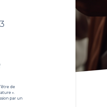
23
d’être de
ature ».
ission par un