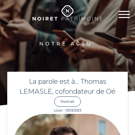
NOTRE ACTU'
La parole est à… Thomas
LEMASLE, cofondateur de Oé
Portrait
Louis - 13/03/2025